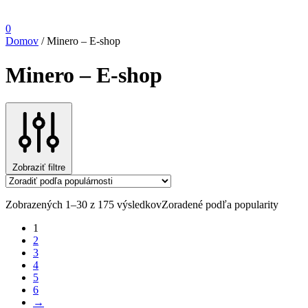
0
Domov
/
Minero – E-shop
Minero – E-shop
Zobraziť filtre
Zobrazených 1–30 z 175 výsledkov
Zoradené podľa popularity
1
2
3
4
5
6
→