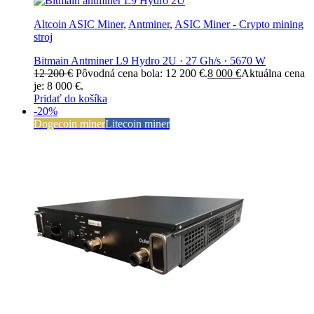
Altcoin ASIC Miner
,
Antminer
,
ASIC Miner - Crypto mining
stroj
Bitmain Antminer L9 Hydro 2U · 27 Gh/s · 5670 W
12 200
€
Pôvodná cena bola: 12 200 €.
8 000
€
Aktuálna cena
je: 8 000 €.
Pridať do košíka
-20%
Dogecoin miner
Litecoin miner