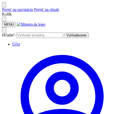
Prejsť na navigáciu
Prejsť na obsah
Košík
MENU
Hľadať:
Vyhľadávanie
Účet