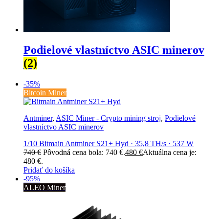
Podielové vlastníctvo ASIC minerov
(2)
-35%
Bitcoin Miner
Antminer
,
ASIC Miner - Crypto mining stroj
,
Podielové
vlastníctvo ASIC minerov
1/10 Bitmain Antminer S21+ Hyd · 35,8 TH/s · 537 W
740
€
Pôvodná cena bola: 740 €.
480
€
Aktuálna cena je:
480 €.
Pridať do košíka
-95%
ALEO Miner