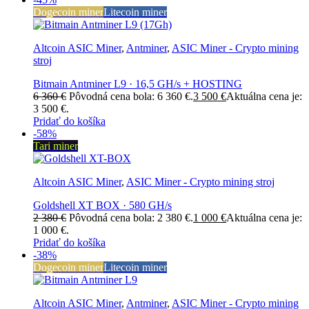
Dogecoin miner
Litecoin miner
Altcoin ASIC Miner
,
Antminer
,
ASIC Miner - Crypto mining
stroj
Bitmain Antminer L9 · 16,5 GH/s + HOSTING
6 360
€
Pôvodná cena bola: 6 360 €.
3 500
€
Aktuálna cena je:
3 500 €.
Pridať do košíka
-58%
Tari miner
Altcoin ASIC Miner
,
ASIC Miner - Crypto mining stroj
Goldshell XT BOX · 580 GH/s
2 380
€
Pôvodná cena bola: 2 380 €.
1 000
€
Aktuálna cena je:
1 000 €.
Pridať do košíka
-38%
Dogecoin miner
Litecoin miner
Altcoin ASIC Miner
,
Antminer
,
ASIC Miner - Crypto mining