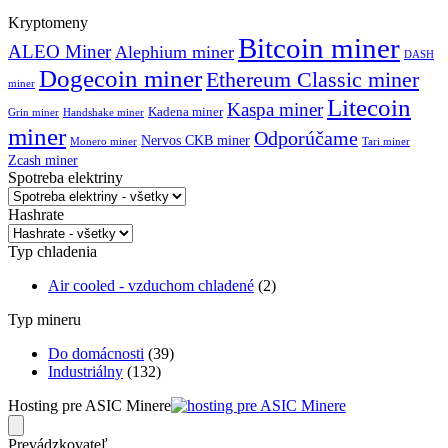
Kryptomeny
Bitcoin miner
ALEO Miner
Alephium miner
DASH
Dogecoin miner
Ethereum Classic miner
miner
Litecoin
Kaspa miner
Kadena miner
Grin miner
Handshake miner
miner
Odporúčame
Nervos CKB miner
Monero miner
Tari miner
Zcash miner
Spotreba elektriny
Hashrate
Typ chladenia
Air cooled - vzduchom chladené
(2)
Typ mineru
Do domácnosti
(39)
Industriálny
(132)
Hosting pre ASIC Minere
Prevádzkovateľ