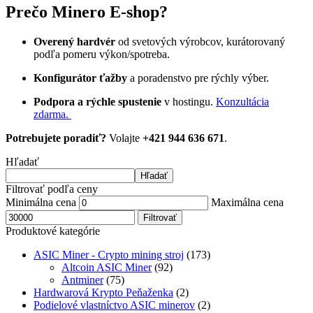
Prečo Minero E-shop?
Overený hardvér
od svetových výrobcov, kurátorovaný
podľa pomeru výkon/spotreba.
Konfigurátor ťažby
a poradenstvo pre rýchly výber.
Podpora a rýchle spustenie
v hostingu.
Konzultácia
zdarma.
Potrebujete poradiť?
Volajte
+421 944 636 671
.
Hľadať
Hľadať
Filtrovať podľa ceny
Minimálna cena
Maximálna cena
Filtrovať
Produktové kategórie
ASIC Miner - Crypto mining stroj
(173)
Altcoin ASIC Miner
(92)
Antminer
(75)
Hardwarová Krypto Peňaženka
(2)
Podielové vlastníctvo ASIC minerov
(2)