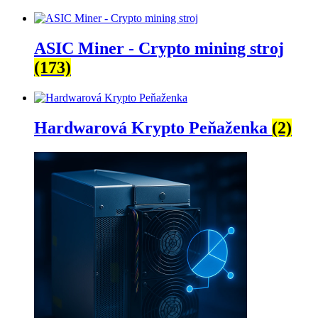
ASIC Miner - Crypto mining stroj
(173)
Hardwarová Krypto Peňaženka
(2)