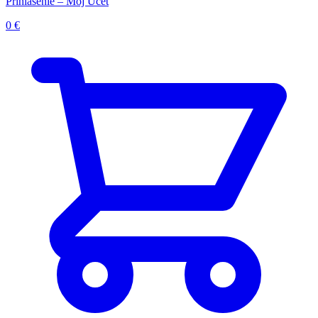
Prihlásenie – Môj Účet
0
€