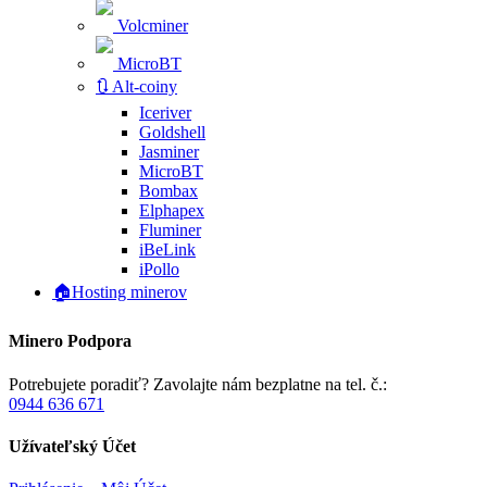
Volcminer
MicroBT
🔃 Alt-coiny
Iceriver
Goldshell
Jasminer
MicroBT
Bombax
Elphapex
Fluminer
iBeLink
iPollo
🏠Hosting minerov
Minero Podpora
Potrebujete poradiť? Zavolajte nám bezplatne na tel. č.:
0944 636 671
Užívateľský Účet