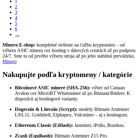
1
2
3
4
5
6
→
Minero E-shop:
kompletné riešenie na ťažbu kryptomien – od
výberu ASIC minera cez hosting v dátových centrách až po podporu
24/7. Sme tu od prvého výberu stroja až po jeho stabilnú prevádzku.
Minero
Nakupujte podľa kryptomeny / kategórie
Bitcoinové ASIC minere (SHA-256):
výber od Canaan
Avalon cez MicroBT Whatsminer až po Bitmain/Bitdeer. K
dispozícii aj hostingové varianty.
Dogecoin & Litecoin (Scrypt):
modely Bitmain Antminer
L9/L11, Goldshell, Elphapex, Volcminer – aj s hostingom.
Ethereum Classic (EtHash):
Jasminer, iPollo, Bombax.
Zcash (Equihash):
Bitmain Antminer Z15 Pro.