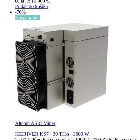
cena je: 10 000 €.
Pridať do košíka
-76%
Kaspa miner
Altcoin ASIC Miner
ICERIVER KS7 · 30 TH/s · 3500 W
5 100
€
Pôvodná cena bola: 5 100 €.
1 200
€
Aktuálna cena je: