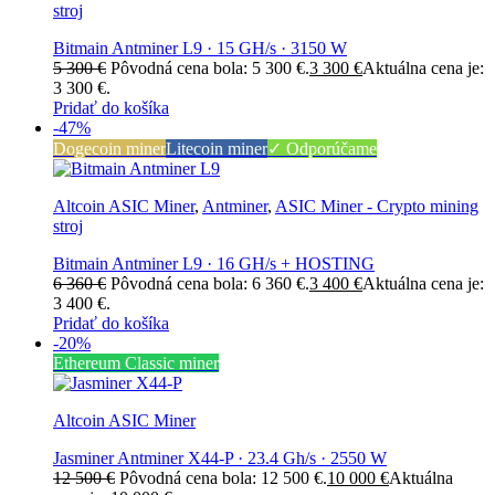
stroj
Bitmain Antminer L9 · 15 GH/s · 3150 W
5 300
€
Pôvodná cena bola: 5 300 €.
3 300
€
Aktuálna cena je:
3 300 €.
Pridať do košíka
-47%
Dogecoin miner
Litecoin miner
✓ Odporúčame
Altcoin ASIC Miner
,
Antminer
,
ASIC Miner - Crypto mining
stroj
Bitmain Antminer L9 · 16 GH/s + HOSTING
6 360
€
Pôvodná cena bola: 6 360 €.
3 400
€
Aktuálna cena je:
3 400 €.
Pridať do košíka
-20%
Ethereum Classic miner
Altcoin ASIC Miner
Jasminer Antminer X44-P · 23.4 Gh/s · 2550 W
12 500
€
Pôvodná cena bola: 12 500 €.
10 000
€
Aktuálna