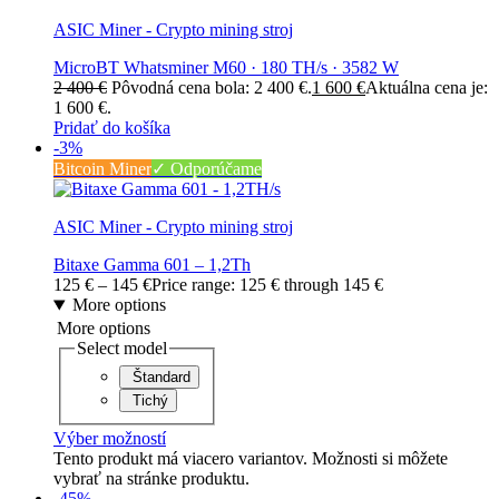
ASIC Miner - Crypto mining stroj
MicroBT Whatsminer M60 · 180 TH/s · 3582 W
2 400
€
Pôvodná cena bola: 2 400 €.
1 600
€
Aktuálna cena je:
1 600 €.
Pridať do košíka
-3%
Bitcoin Miner
✓ Odporúčame
ASIC Miner - Crypto mining stroj
Bitaxe Gamma 601 – 1,2Th
125
€
–
145
€
Price range: 125 € through 145 €
More options
More options
Select model
Štandard
Tichý
Výber možností
Tento produkt má viacero variantov. Možnosti si môžete
vybrať na stránke produktu.
-45%