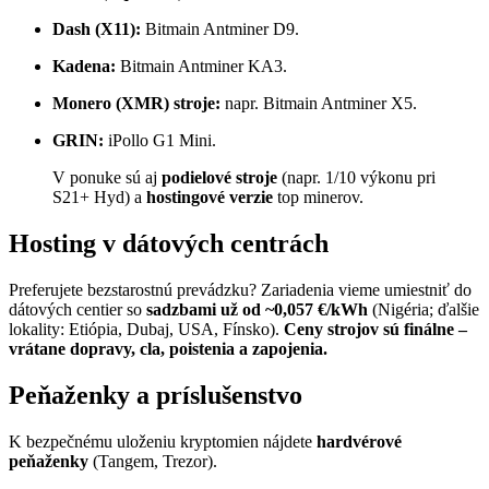
Dash (X11):
Bitmain Antminer D9.
Kadena:
Bitmain Antminer KA3.
Monero (XMR) stroje:
napr. Bitmain Antminer X5.
GRIN:
iPollo G1 Mini.
V ponuke sú aj
podielové stroje
(napr. 1/10 výkonu pri
S21+ Hyd) a
hostingové verzie
top minerov.
Hosting v dátových centrách
Preferujete bezstarostnú prevádzku? Zariadenia vieme umiestniť do
dátových centier so
sadzbami už od ~0,057 €/kWh
(Nigéria; ďalšie
lokality: Etiópia, Dubaj, USA, Fínsko).
Ceny strojov sú finálne –
vrátane dopravy, cla, poistenia a zapojenia.
Peňaženky a príslušenstvo
K bezpečnému uloženiu kryptomien nájdete
hardvérové
peňaženky
(Tangem, Trezor).