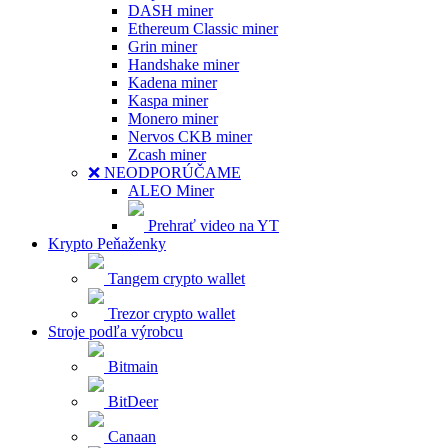
DASH miner
Ethereum Classic miner
Grin miner
Handshake miner
Kadena miner
Kaspa miner
Monero miner
Nervos CKB miner
Zcash miner
❌ NEODPORÚČAME
ALEO Miner
Prehrať video na YT
Krypto Peňaženky
Tangem crypto wallet
Trezor crypto wallet
Stroje podľa výrobcu
Bitmain
BitDeer
Canaan