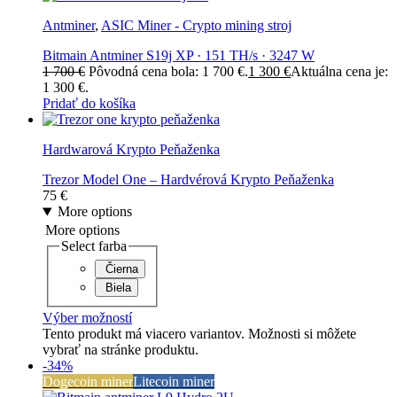
Antminer
,
ASIC Miner - Crypto mining stroj
Bitmain Antminer S19j XP · 151 TH/s · 3247 W
1 700
€
Pôvodná cena bola: 1 700 €.
1 300
€
Aktuálna cena je:
1 300 €.
Pridať do košíka
Hardwarová Krypto Peňaženka
Trezor Model One – Hardvérová Krypto Peňaženka
75
€
More options
More options
Select farba
Čierna
Biela
Výber možností
Tento produkt má viacero variantov. Možnosti si môžete
vybrať na stránke produktu.
-34%
Dogecoin miner
Litecoin miner