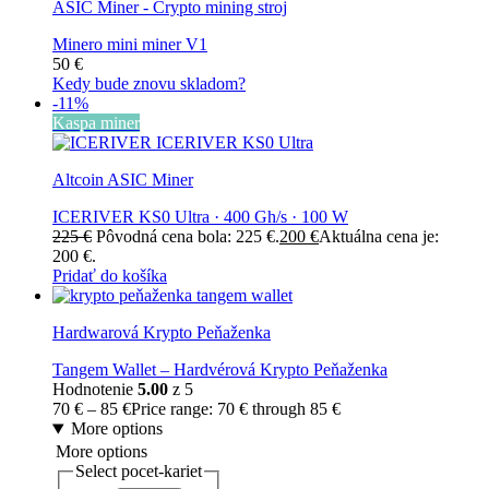
ASIC Miner - Crypto mining stroj
Minero mini miner V1
50
€
Kedy bude znovu skladom?
-11%
Kaspa miner
Altcoin ASIC Miner
ICERIVER KS0 Ultra · 400 Gh/s · 100 W
225
€
Pôvodná cena bola: 225 €.
200
€
Aktuálna cena je:
200 €.
Pridať do košíka
Hardwarová Krypto Peňaženka
Tangem Wallet – Hardvérová Krypto Peňaženka
Hodnotenie
5.00
z 5
70
€
–
85
€
Price range: 70 € through 85 €
More options
More options
Select pocet-kariet