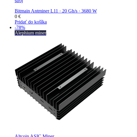
stroj
Bitmain Antminer L11 · 20 Gh/s · 3680 W
0
€
Pridať do košíka
-78%
Alephium miner
Altcoin ASIC Miner