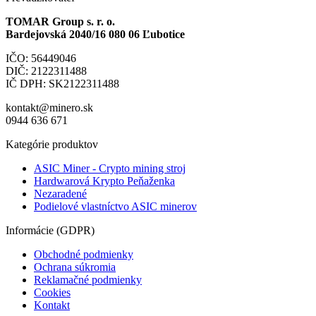
TOMAR Group s. r. o.
Bardejovská 2040/16 080 06 Ľubotice
IČO: 56449046
DIČ: 2122311488
IČ DPH: SK2122311488
kontakt@minero.sk
0944 636 671
Kategórie produktov
ASIC Miner - Crypto mining stroj
Hardwarová Krypto Peňaženka
Nezaradené
Podielové vlastníctvo ASIC minerov
Informácie (GDPR)
Obchodné podmienky
Ochrana súkromia
Reklamačné podmienky
Cookies
Kontakt