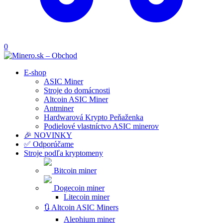
0
E-shop
ASIC Miner
Stroje do domácnosti
Altcoin ASIC Miner
Antminer
Hardwarová Krypto Peňaženka
Podielové vlastníctvo ASIC minerov
🎉 NOVINKY
✅ Odporúčame
Stroje podľa kryptomeny
Bitcoin miner
Dogecoin miner
Litecoin miner
🔃 Altcoin ASIC Miners
Alephium miner