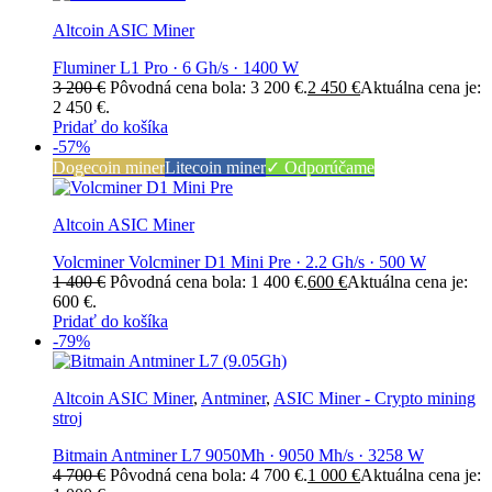
Altcoin ASIC Miner
Fluminer L1 Pro · 6 Gh/s · 1400 W
3 200
€
Pôvodná cena bola: 3 200 €.
2 450
€
Aktuálna cena je:
2 450 €.
Pridať do košíka
-57%
Dogecoin miner
Litecoin miner
✓ Odporúčame
Altcoin ASIC Miner
Volcminer Volcminer D1 Mini Pre · 2.2 Gh/s · 500 W
1 400
€
Pôvodná cena bola: 1 400 €.
600
€
Aktuálna cena je:
600 €.
Pridať do košíka
-79%
Altcoin ASIC Miner
,
Antminer
,
ASIC Miner - Crypto mining
stroj
Bitmain Antminer L7 9050Mh · 9050 Mh/s · 3258 W
4 700
€
Pôvodná cena bola: 4 700 €.
1 000
€
Aktuálna cena je: