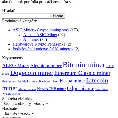
ako doplnok portfólia pre ťažiarov infra sietí.
Hľadať
Hľadať
Produktové kategórie
ASIC Miner - Crypto mining stroj
(173)
Altcoin ASIC Miner
(92)
Antminer
(75)
Hardwarová Krypto Peňaženka
(2)
Podielové vlastníctvo ASIC minerov
(2)
Kryptomeny
Bitcoin miner
ALEO Miner
Alephium miner
DASH
Dogecoin miner
Ethereum Classic miner
miner
Litecoin
Kaspa miner
Kadena miner
Grin miner
Handshake miner
miner
Odporúčame
Nervos CKB miner
Monero miner
Tari miner
Zcash miner
Spotreba elektriny
Hashrate