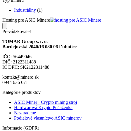
Typ mineru
Industriálny
(1)
Hosting pre ASIC Minere
Prevádzkovateľ
TOMAR Group s. r. o.
Bardejovská 2040/16 080 06 Ľubotice
IČO: 56449046
DIČ: 2122311488
IČ DPH: SK2122311488
kontakt@minero.sk
0944 636 671
Kategórie produktov
ASIC Miner - Crypto mining stroj
Hardwarová Krypto Peňaženka
Nezaradené
Podielové vlastníctvo ASIC minerov
Informácie (GDPR)