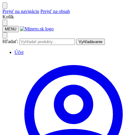
Prejsť na navigáciu
Prejsť na obsah
Košík
MENU
Hľadať:
Vyhľadávanie
Účet