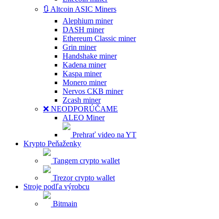
🔃 Altcoin ASIC Miners
Alephium miner
DASH miner
Ethereum Classic miner
Grin miner
Handshake miner
Kadena miner
Kaspa miner
Monero miner
Nervos CKB miner
Zcash miner
❌ NEODPORÚČAME
ALEO Miner
Prehrať video na YT
Krypto Peňaženky
Tangem crypto wallet
Trezor crypto wallet
Stroje podľa výrobcu
Bitmain