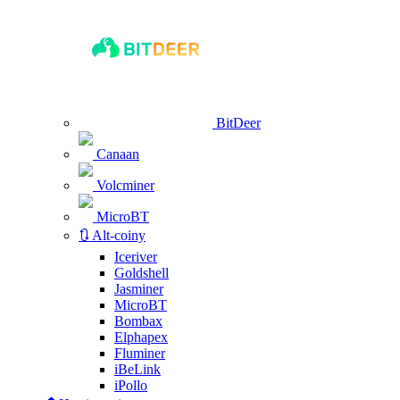
BitDeer
Canaan
Volcminer
MicroBT
🔃 Alt-coiny
Iceriver
Goldshell
Jasminer
MicroBT
Bombax
Elphapex
Fluminer
iBeLink
iPollo