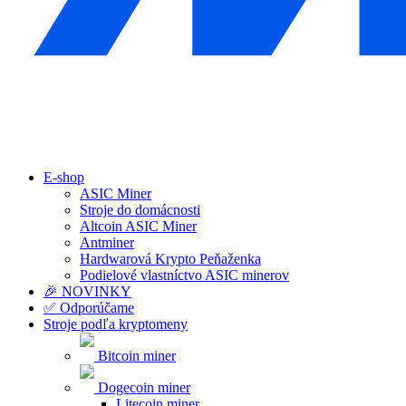
E-shop
ASIC Miner
Stroje do domácnosti
Altcoin ASIC Miner
Antminer
Hardwarová Krypto Peňaženka
Podielové vlastníctvo ASIC minerov
🎉 NOVINKY
✅ Odporúčame
Stroje podľa kryptomeny
Bitcoin miner
Dogecoin miner
Litecoin miner