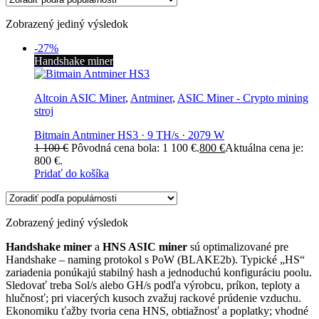
Zobrazený jediný výsledok
-27%
Handshake miner
Altcoin ASIC Miner
,
Antminer
,
ASIC Miner - Crypto mining
stroj
Bitmain Antminer HS3 · 9 TH/s · 2079 W
1 100
€
Pôvodná cena bola: 1 100 €.
800
€
Aktuálna cena je:
800 €.
Pridať do košíka
Zobrazený jediný výsledok
Handshake miner
a
HNS ASIC miner
sú optimalizované pre
Handshake – naming protokol s PoW (BLAKE2b). Typické „HS“
zariadenia ponúkajú stabilný hash a jednoduchú konfiguráciu poolu.
Sledovať treba Sol/s alebo GH/s podľa výrobcu, príkon, teploty a
hlučnosť; pri viacerých kusoch zvažuj rackové prúdenie vzduchu.
Ekonomiku ťažby tvoria cena HNS, obtiažnosť a poplatky; vhodné