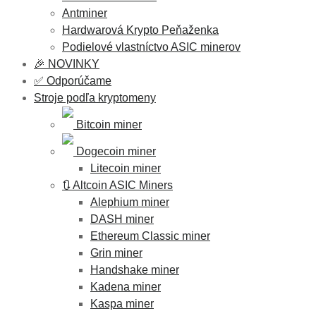
Antminer
Hardwarová Krypto Peňaženka
Podielové vlastníctvo ASIC minerov
🎉 NOVINKY
✅ Odporúčame
Stroje podľa kryptomeny
Bitcoin miner
Dogecoin miner
Litecoin miner
🔃 Altcoin ASIC Miners
Alephium miner
DASH miner
Ethereum Classic miner
Grin miner
Handshake miner
Kadena miner
Kaspa miner