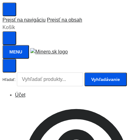
Prejsť na navigáciu
Prejsť na obsah
Košík
MENU
Vyhľadávanie
Hľadať:
Účet