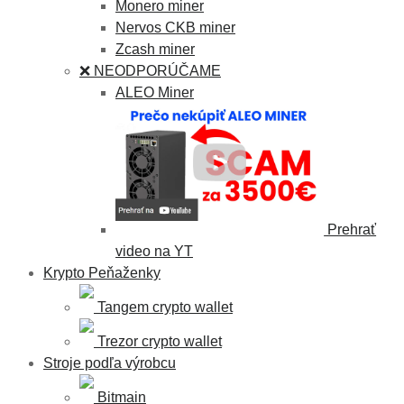
Monero miner
Nervos CKB miner
Zcash miner
❌ NEODPORÚČAME
ALEO Miner
Prehrať
video na YT
Krypto Peňaženky
Tangem crypto wallet
Trezor crypto wallet
Stroje podľa výrobcu
Bitmain