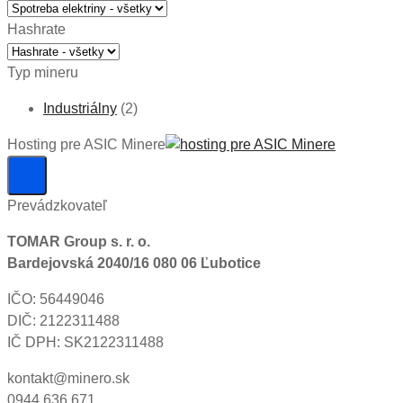
Hashrate
Typ mineru
Industriálny
(2)
Hosting pre ASIC Minere
Prevádzkovateľ
TOMAR Group s. r. o.
Bardejovská 2040/16 080 06 Ľubotice
IČO: 56449046
DIČ: 2122311488
IČ DPH: SK2122311488
kontakt@minero.sk
0944 636 671