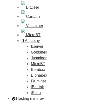
BitDeer
Canaan
Volcminer
MicroBT
🔃 Alt-coiny
Iceriver
Goldshell
Jasminer
MicroBT
Bombax
Elphapex
Fluminer
iBeLink
iPollo
🏠Hosting minerov