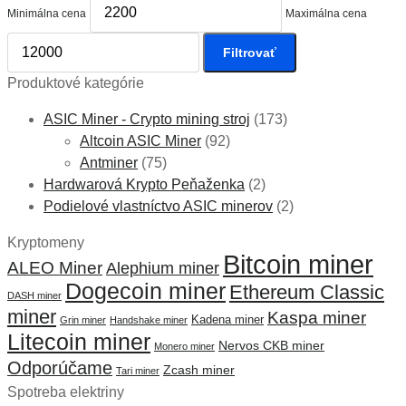
Minimálna cena
Maximálna cena
Filtrovať
Produktové kategórie
ASIC Miner - Crypto mining stroj
(173)
Altcoin ASIC Miner
(92)
Antminer
(75)
Hardwarová Krypto Peňaženka
(2)
Podielové vlastníctvo ASIC minerov
(2)
Kryptomeny
Bitcoin miner
ALEO Miner
Alephium miner
Dogecoin miner
Ethereum Classic
DASH miner
miner
Kaspa miner
Kadena miner
Grin miner
Handshake miner
Litecoin miner
Nervos CKB miner
Monero miner
Odporúčame
Zcash miner
Tari miner
Spotreba elektriny