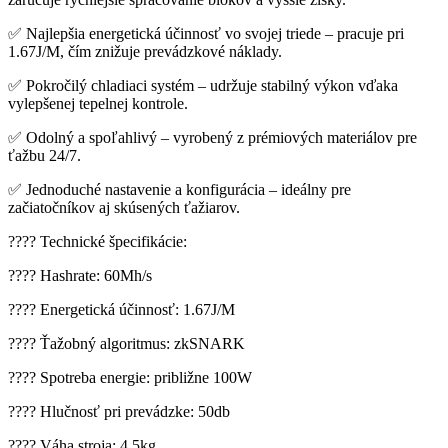
✅ Najlepšia energetická účinnosť vo svojej triede – pracuje pri
1.67J/M, čím znižuje prevádzkové náklady.
✅ Pokročilý chladiaci systém – udržuje stabilný výkon vďaka
vylepšenej tepelnej kontrole.
✅ Odolný a spoľahlivý – vyrobený z prémiových materiálov pre
ťažbu 24/7.
✅ Jednoduché nastavenie a konfigurácia – ideálny pre
začiatočníkov aj skúsených ťažiarov.
???? Technické špecifikácie:
???? Hashrate: 60Mh/s
???? Energetická účinnosť: 1.67J/M
???? Ťažobný algoritmus: zkSNARK
???? Spotreba energie: približne 100W
???? Hlučnosť pri prevádzke: 50db
???? Váha stroja: 4.5kg