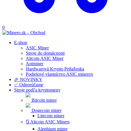
0
E-shop
ASIC Miner
Stroje do domácnosti
Altcoin ASIC Miner
Antminer
Hardwarová Krypto Peňaženka
Podielové vlastníctvo ASIC minerov
🎉 NOVINKY
✅ Odporúčame
Stroje podľa kryptomeny
Bitcoin miner
Dogecoin miner
Litecoin miner
🔃 Altcoin ASIC Miners
Alephium miner