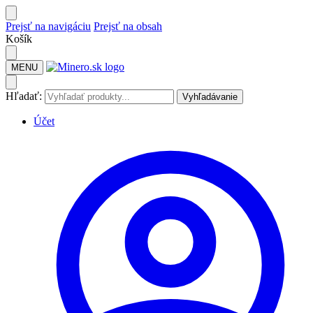
Prejsť na navigáciu
Prejsť na obsah
Košík
MENU
Hľadať:
Vyhľadávanie
Účet