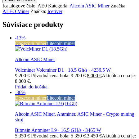
Katalógové číslo:
AE0
Kategória:
Altcoin ASIC Miner
Značka:
ALEO Miner
Značka:
Iceriver
Súvisiace produkty
-13%
Dogecoin miner
Litecoin miner
Altcoin ASIC Miner
Volcminer Volcminer D1 · 18.5 Gh/s · 4236.5 W
9 200
€
Pôvodná cena bola: 9 200 €.
8 000
€
Aktuálna cena je:
8 000 €.
Pridať do košíka
-36%
Dogecoin miner
Litecoin miner
Altcoin ASIC Miner
,
Antminer
,
ASIC Miner - Crypto mining
stroj
Bitmain Antminer L9 · 16.5 GH/s · 3465 W
5 350
€
Pôvodná cena bola: 5 350 €.
3 450
€
Aktuálna cena je: