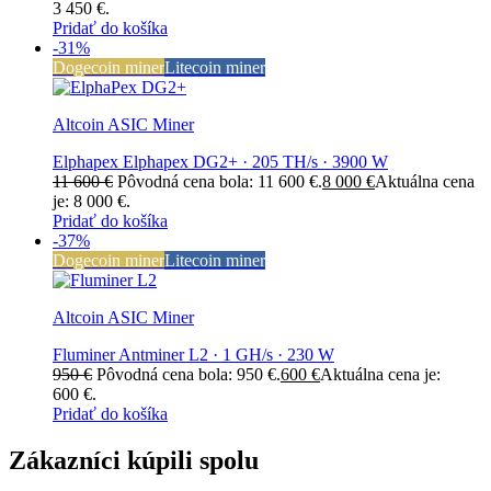
3 450 €.
Pridať do košíka
-31%
Dogecoin miner
Litecoin miner
Altcoin ASIC Miner
Elphapex Elphapex DG2+ · 205 TH/s · 3900 W
11 600
€
Pôvodná cena bola: 11 600 €.
8 000
€
Aktuálna cena
je: 8 000 €.
Pridať do košíka
-37%
Dogecoin miner
Litecoin miner
Altcoin ASIC Miner
Fluminer Antminer L2 · 1 GH/s · 230 W
950
€
Pôvodná cena bola: 950 €.
600
€
Aktuálna cena je:
600 €.
Pridať do košíka
Zákazníci kúpili spolu