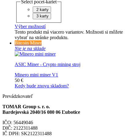
Select pocet-kariet
2 karty
3 karty
Výber možností
Tento produkt má viacero variantov. Možnosti si môžete
vybrať na stránke produktu.
Bitcoin Miner
Nie je na sklade
ASIC Miner - Crypto mining stroj
Minero mini miner V1
50
€
Kedy bude znovu skladom?
Prevádzkovateľ
TOMAR Group s. r. o.
Bardejovská 2040/16 080 06 Ľubotice
IČO: 56449046
DIČ: 2122311488
IČ DPH: SK2122311488