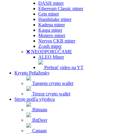
DASH miner
Ethereum Classic miner
Grin miner
Handshake miner
Kadena miner
Kaspa miner
Monero miner
Nervos CKB miner
Zcash miner
❌ NEODPORÚČAME
ALEO Miner
Prehrať video na YT
Krypto Peňaženky
Tangem crypto wallet
Trezor crypto wallet
Stroje podľa výrobcu
Bitmain
BitDeer
Canaan