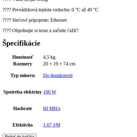
???? Prevádzková teplota vzduchu: 0 °C až 40 °C
???? Sieťové pripojenie: Ethernet
???? Objednajte si teraz a začnite ťažiť!
Špecifikácie
Hmotnosť
4,5 kg
Rozmery
20 × 19 × 74 cm
Typ mineru
Do domácnosti
Spotreba elektriny
100 W
Hashrate
60 MH/s
Efektivita
1.67 J/M
Pridať do košíka