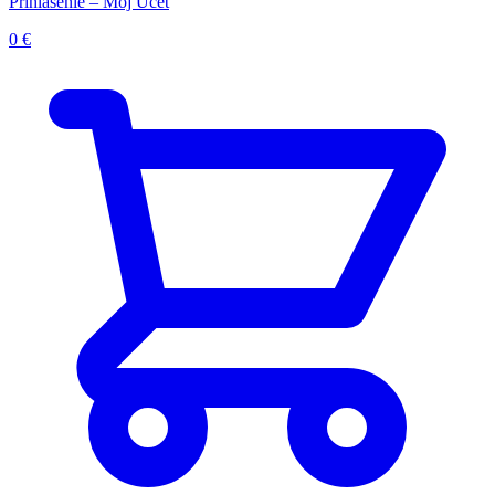
Prihlásenie – Môj Účet
0
€