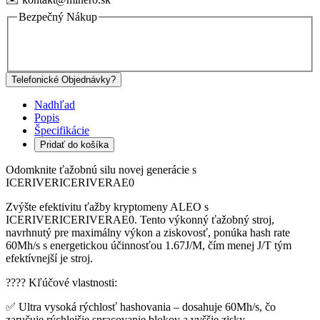
Bezpečný Nákup
Telefonické Objednávky?
Nadhľad
Popis
Špecifikácie
Pridať do košíka
Odomknite ťažobnú silu novej generácie s
ICERIVERICERIVERAE0
Zvýšte efektivitu ťažby kryptomeny ALEO s
ICERIVERICERIVERAE0. Tento výkonný ťažobný stroj,
navrhnutý pre maximálny výkon a ziskovosť, ponúka hash rate
60Mh/s s energetickou účinnosťou 1.67J/M, čím menej J/T tým
efektívnejší je stroj.
???? Kľúčové vlastnosti:
✅ Ultra vysoká rýchlosť hashovania – dosahuje 60Mh/s, čo
zaručuje rýchlejšie spracovanie blokov a vyššie zisky.