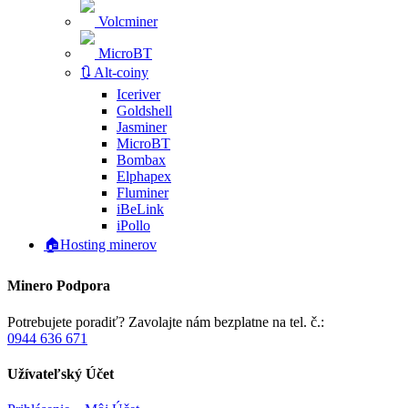
Volcminer
MicroBT
🔃 Alt-coiny
Iceriver
Goldshell
Jasminer
MicroBT
Bombax
Elphapex
Fluminer
iBeLink
iPollo
🏠Hosting minerov
Minero Podpora
Potrebujete poradiť? Zavolajte nám bezplatne na tel. č.:
0944 636 671
Užívateľský Účet