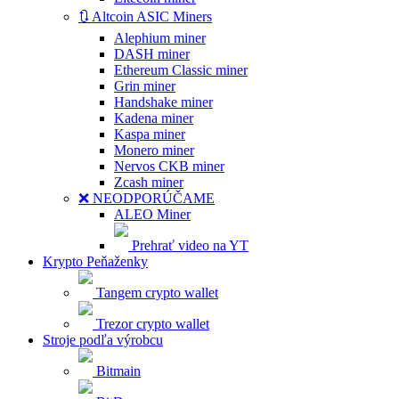
🔃 Altcoin ASIC Miners
Alephium miner
DASH miner
Ethereum Classic miner
Grin miner
Handshake miner
Kadena miner
Kaspa miner
Monero miner
Nervos CKB miner
Zcash miner
❌ NEODPORÚČAME
ALEO Miner
Prehrať video na YT
Krypto Peňaženky
Tangem crypto wallet
Trezor crypto wallet
Stroje podľa výrobcu
Bitmain