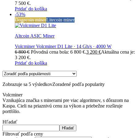
7 500 €.
Pridať do košíka
-53%
Dogecoin miner
Litecoin miner
Altcoin ASIC Miner
Volcminer Volcminer D1 Lite · 14 Gh/s · 4000 W
6 800
€
Pôvodná cena bola: 6 800 €.
3 200
€
Aktuálna cena je:
3 200 €.
Pridať do košíka
Zobrazuje sa 5 výsledkov
Zoradené podľa popularity
Volcminer
Vznikajúca značka s minerami pre viac algoritmov, s dôrazom na
Kaspa. Cieli na priaznivú cenu za výkon a priebežne rozširuje
portfólio.
Hľadať
Hľadať
Filtrovať podľa ceny