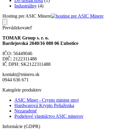
Do domácnosti
(1)
Industriálny
(4)
Hosting pre ASIC Minere
Prevádzkovateľ
TOMAR Group s. r. o.
Bardejovská 2040/16 080 06 Ľubotice
IČO: 56449046
DIČ: 2122311488
IČ DPH: SK2122311488
kontakt@minero.sk
0944 636 671
Kategórie produktov
ASIC Miner - Crypto mining stroj
Hardwarová Krypto Peňaženka
Nezaradené
Podielové vlastníctvo ASIC minerov
Informácie (GDPR)