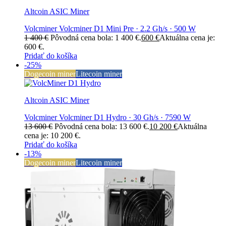
Altcoin ASIC Miner
Volcminer Volcminer D1 Mini Pre · 2.2 Gh/s · 500 W
1 400
€
Pôvodná cena bola: 1 400 €.
600
€
Aktuálna cena je:
600 €.
Pridať do košíka
-25%
Dogecoin miner
Litecoin miner
Altcoin ASIC Miner
Volcminer Volcminer D1 Hydro · 30 Gh/s · 7590 W
13 600
€
Pôvodná cena bola: 13 600 €.
10 200
€
Aktuálna
cena je: 10 200 €.
Pridať do košíka
-13%
Dogecoin miner
Litecoin miner