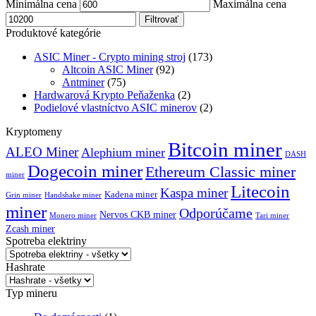
Minimálna cena
Maximálna cena
Filtrovať
Produktové kategórie
ASIC Miner - Crypto mining stroj
(173)
Altcoin ASIC Miner
(92)
Antminer
(75)
Hardwarová Krypto Peňaženka
(2)
Podielové vlastníctvo ASIC minerov
(2)
Kryptomeny
Bitcoin miner
ALEO Miner
Alephium miner
DASH
Dogecoin miner
Ethereum Classic miner
miner
Litecoin
Kaspa miner
Kadena miner
Grin miner
Handshake miner
miner
Odporúčame
Nervos CKB miner
Monero miner
Tari miner
Zcash miner
Spotreba elektriny
Hashrate
Typ mineru