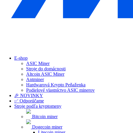
E-shop
ASIC Miner
Stroje do domácnosti
Altcoin ASIC Miner
Antminer
Hardwarová Krypto Peňaženka
Podielové vlastníctvo ASIC minerov
🎉 NOVINKY
✅ Odporúčame
Stroje podľa kryptomeny
Bitcoin miner
Dogecoin miner
Litecoin miner