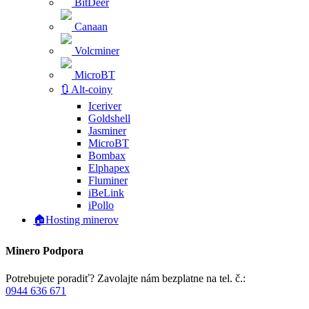
BitDeer
Canaan
Volcminer
MicroBT
🔃 Alt-coiny
Iceriver
Goldshell
Jasminer
MicroBT
Bombax
Elphapex
Fluminer
iBeLink
iPollo
🏠Hosting minerov
Minero Podpora
Potrebujete poradiť? Zavolajte nám bezplatne na tel. č.:
0944 636 671