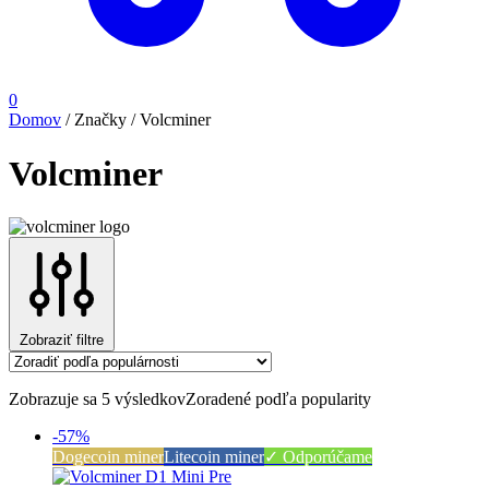
0
Domov
/
Značky
/
Volcminer
Volcminer
Zobraziť filtre
Zobrazuje sa 5 výsledkov
Zoradené podľa popularity
-57%
Dogecoin miner
Litecoin miner
✓ Odporúčame