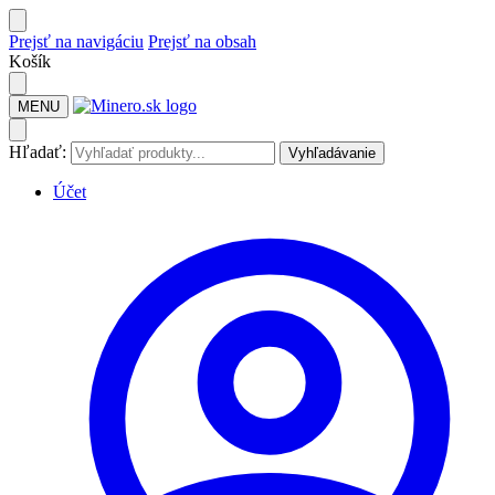
Prejsť na navigáciu
Prejsť na obsah
Košík
MENU
Hľadať:
Vyhľadávanie
Účet