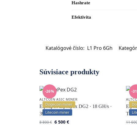
Hashrate
Efektivita
Katalógové číslo:
L1 Pro 6Gh
Kategór
Súvisiace produkty
-26%
-3
ALTCOIN ASIC MINER
ALTCO
Dogecoin miner
Do
Elphapex Elphapex DG2 · 18 GH/s ·
Elph
Litecoin miner
Lit
3960 W
TH/s
6 500
€
8 800
€
11 60