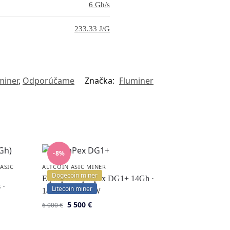
6 Gh/s
233.33 J/G
miner
,
Odporúčame
Značka:
Fluminer
-8%
,
ASIC
ALTCOIN ASIC MINER
Dogecoin miner
Elphapex Elphapex DG1+ 14Gh ·
 ·
Litecoin miner
14 Gh/s · 3840 W
5 500
€
6 000
€