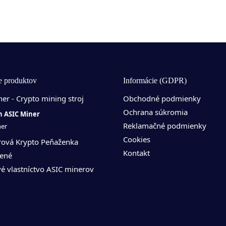
Zva
e produktov
Informácie (GDPR)
Na n
er - Crypto mining stroj
Obchodné podmienky
zisko
Ochrana súkromia
n ASIC Miner
pred 
Reklamačné podmienky
ner
Cookies
ová Krypto Peňaženka
Kontakt
ené
é vlastníctvo ASIC minerov