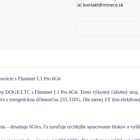
✉️ kontakt@minero.sk
nerácie s Fluminer L1 Pro 6Gh
meny DOGE/LTC s Fluminer L1 Pro 6Gh. Tento výkonný ťažobný stroj,
/s s energetickou účinnosťou 233.33J/G, čím menej J/T tým efektívnejší
a – dosahuje 6Gh/s, čo zaručuje rýchlejšie spracovanie blokov a vyšši