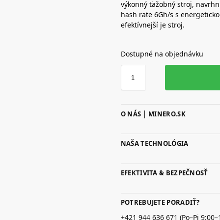
výkonný ťažobný stroj, navrhn
hash rate 6Gh/s s energeticko
efektívnejší je stroj.
Dostupné na objednávku
O NÁS │ MINERO.SK
NAŠA TECHNOLÓGIA
EFEKTIVITA & BEZPEČNOSŤ
POTREBUJETE PORADIŤ?
+421 944 636 671 (Po–Pi 9:00–