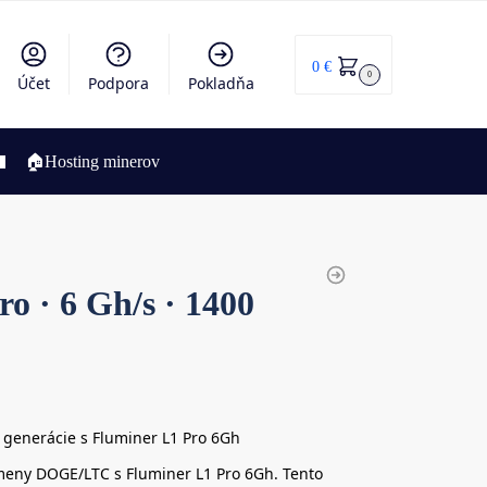
0
€
0
Účet
Podpora
Pokladňa
🏠Hosting minerov
o · 6 Gh/s · 1400
 generácie s Fluminer L1 Pro 6Gh
omeny DOGE/LTC s Fluminer L1 Pro 6Gh. Tento