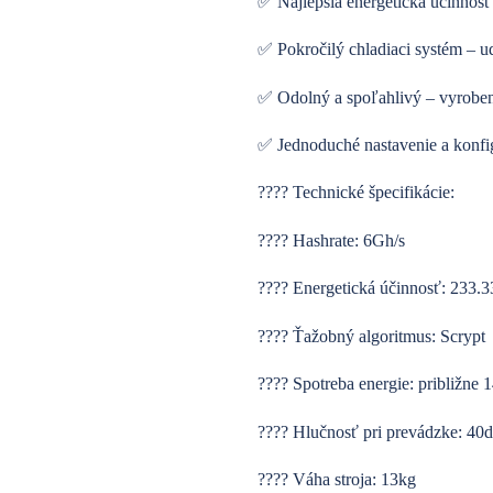
✅ Najlepšia energetická účinnosť 
✅ Pokročilý chladiaci systém – ud
✅ Odolný a spoľahlivý – vyroben
✅ Jednoduché nastavenie a konfig
???? Technické špecifikácie:
???? Hashrate: 6Gh/s
???? Energetická účinnosť: 233.
???? Ťažobný algoritmus: Scrypt
???? Spotreba energie: približne
???? Hlučnosť pri prevádzke: 40
???? Váha stroja: 13kg