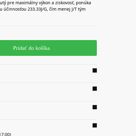
utý pre maximálny výkon a ziskovosť, ponúka
u účinnosťou 233.33J/G, čím menej J/T tým
Pridať do košíka
17:00)