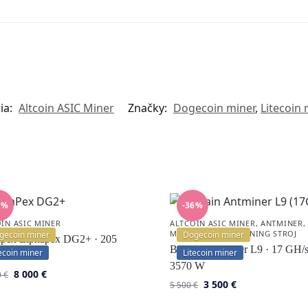
ia:
Altcoin ASIC Miner
Značky:
Dogecoin miner
,
Litecoin 
1%
-36%
IN ASIC MINER
ALTCOIN ASIC MINER
,
ANTMINER
MINER - CRYPTO MINING STROJ
gecoin miner
Dogecoin miner
apex Elphapex DG2+ · 205
Bitmain Antminer L9 · 17 GH/s
ecoin miner
Litecoin miner
 · 3900 W
3570 W
8 000
€
0
€
3 500
€
5 500
€