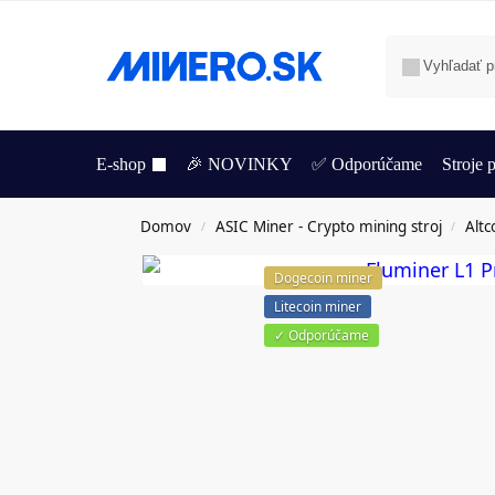
E-shop
🎉 NOVINKY
✅ Odporúčame
Stroje
Domov
ASIC Miner - Crypto mining stroj
Altc
/
/
Dogecoin miner
Litecoin miner
✓ Odporúčame