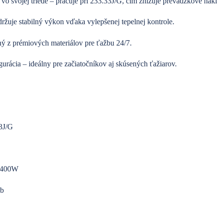
vo svojej triede – pracuje pri 233.33J/G, čím znižuje prevádzkové nák
ržuje stabilný výkon vďaka vylepšenej tepelnej kontrole.
ý z prémiových materiálov pre ťažbu 24/7.
urácia – ideálny pre začiatočníkov aj skúsených ťažiarov.
33J/G
 1400W
db