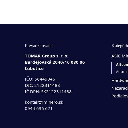
Prevádzkovateľ
Kategóri
TOMAR Group s. r. o.
ASIC Min
Bardejovská 2040/16 080 06
Altcoi
Ľubotice
Antmi
IČO: 56449046
Hardwar
DIČ: 2122311488
Nezarad
IČ DPH: SK2122311488
Podielov
kontakt@minero.sk
0944 636 671