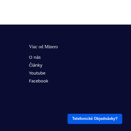
žujete kúpu ASIC minera?
Viac od Minero
ašom hlavnom webe
Minero.sk
nájdete kalkulačky
O nás
vosti, návody a všetko dôležité, čo potrebujete vedieť
Články
kúpou.
Youtube
Facebook
Prejsť na Minero.sk
Ostať v obchode
Telefonické Objednávky?