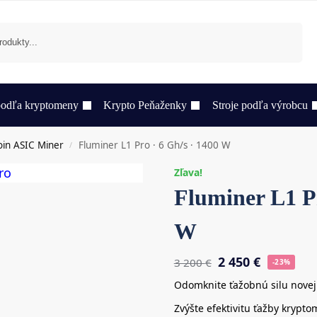
Vyhľadávanie
 podľa kryptomeny
Krypto Peňaženky
Stroje podľa výrobcu
oin ASIC Miner
Fluminer L1 Pro · 6 Gh/s · 1400 W
/
Zľava!
Fluminer L1 Pr
W
2 450
€
3 200
€
-23%
Odomknite ťažobnú silu novej
Zvýšte efektivitu ťažby krypt