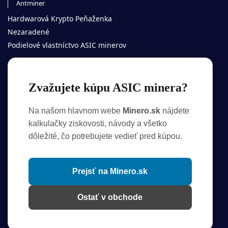
Antminer
Hardwarová Krypto Peňaženka
Nezaradené
Podielové vlastníctvo ASIC minerov
Informácie (GDPR)
Zvažujete kúpu ASIC minera?
Obchodné podmienky
Ochrana súkromia
Na našom hlavnom webe
Minero.sk
nájdete
Reklamačné podmienky
kalkulačky ziskovosti, návody a všetko
Cookies
dôležité, čo potrebujete vedieť pred kúpou.
Kontakt
Viac od Minero
Prejsť na Minero.sk
O nás
Články
Ostať v obchode
Youtube
Facebook