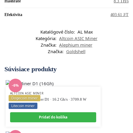
Hashrate
8.3 TH/s
Efektivita
403.61 J/T
Katalógové číslo:
AL Max
Kategória:
Altcoin ASIC Miner
Značka:
Alephium miner
Značka:
Goldshell
Súvisiace produkty
-6%
ALTCOIN ASIC MINER
Dogecoin miner
Volcminer Volcminer D1 · 16.2 Gh/s · 3709.8 W
Litecoin miner
7 500
€
8 000
€
Pridať do košíka