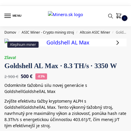
MENU
0
Domov
ASIC Miner - Crypto mining stroj
Altcoin ASIC Miner
Goldshell AL Max · 8.3 TH/s · 3350 W
/
/
/
Alephium miner
Zľava!
Goldshell AL Max · 8.3 TH/s · 3350 W
500
€
2 900
€
-83%
Odomknite ťažobnú silu novej generácie s
GoldshellGoldshellAL Max
Zvýšte efektivitu ťažby kryptomeny ALPH s
GoldshellGoldshellAL Max. Tento výkonný ťažobný stroj,
navrhnutý pre maximálny výkon a ziskovosť, ponúka hash rate
8.3Th/s s energetickou účinnosťou 403.61J/T, čím menej J/T
tým efektívnejší je stroj.