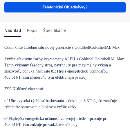
Telefonické Objednávky?
Nadhľad
Popis
Špecifikácie
Odomknite ťažobnú silu novej generácie s GoldshellGoldshellAL Max
Zvýšte efektivitu ťažby kryptomeny ALPH s GoldshellGoldshellAL Max.
Tento výkonný ťažobný stroj, navrhnutý pre maximálny výkon a
ziskovosť, ponúka hash rate 8.3Th/s s energetickou účinnosťou
403.61J/T, čím menej J/T tým efektívnejší je stroj.
???? Kľúčové vlastnosti:
✅ Ultra vysoká rýchlosť hashovania – dosahuje 8.3Th/s, čo zaručuje
rýchlejšie spracovanie blokov a vyššie zisky.
✅ Najlepšia energetická účinnosť vo svojej triede – pracuje pri
403.61J/T, čím znižuje prevádzkové náklady.