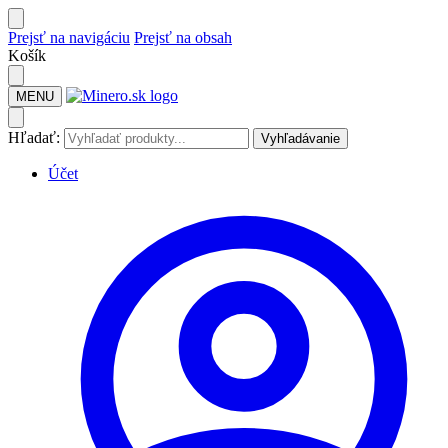
Prejsť na navigáciu
Prejsť na obsah
Košík
MENU
Hľadať:
Vyhľadávanie
Účet