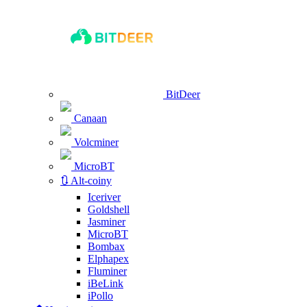
BitDeer
Canaan
Volcminer
MicroBT
🔃 Alt-coiny
Iceriver
Goldshell
Jasminer
MicroBT
Bombax
Elphapex
Fluminer
iBeLink
iPollo