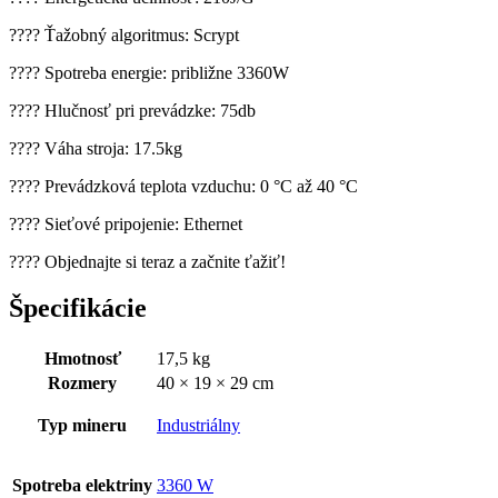
???? Ťažobný algoritmus: Scrypt
???? Spotreba energie: približne 3360W
???? Hlučnosť pri prevádzke: 75db
???? Váha stroja: 17.5kg
???? Prevádzková teplota vzduchu: 0 °C až 40 °C
???? Sieťové pripojenie: Ethernet
???? Objednajte si teraz a začnite ťažiť!
Špecifikácie
Hmotnosť
17,5 kg
Rozmery
40 × 19 × 29 cm
Typ mineru
Industriálny
Spotreba elektriny
3360 W