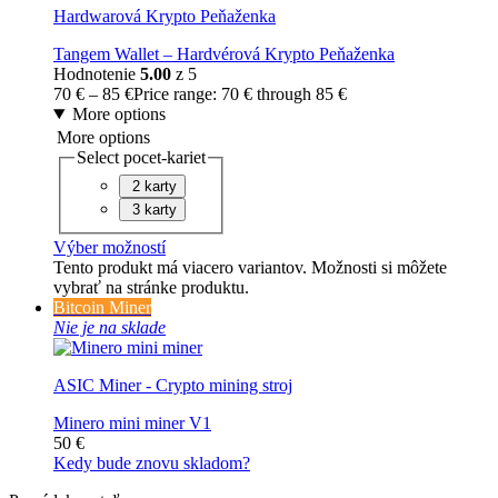
Hardwarová Krypto Peňaženka
Tangem Wallet – Hardvérová Krypto Peňaženka
Hodnotenie
5.00
z 5
70
€
–
85
€
Price range: 70 € through 85 €
More options
More options
Select pocet-kariet
2 karty
3 karty
Výber možností
Tento produkt má viacero variantov. Možnosti si môžete
vybrať na stránke produktu.
Bitcoin Miner
Nie je na sklade
ASIC Miner - Crypto mining stroj
Minero mini miner V1
50
€
Kedy bude znovu skladom?