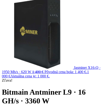
Jasminer X16-Q ·
1950 Mh/s · 620 W
1 400
€
Pôvodná cena bola: 1 400 €.
1
000
€
Aktuálna cena je: 1 000 €.
Zľava!
Bitmain Antminer L9 · 16
GH/s · 3360 W