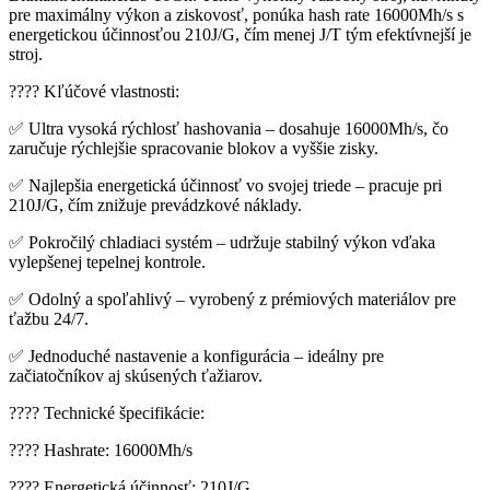
pre maximálny výkon a ziskovosť, ponúka hash rate 16000Mh/s s
energetickou účinnosťou 210J/G, čím menej J/T tým efektívnejší je
stroj.
???? Kľúčové vlastnosti:
✅ Ultra vysoká rýchlosť hashovania – dosahuje 16000Mh/s, čo
zaručuje rýchlejšie spracovanie blokov a vyššie zisky.
✅ Najlepšia energetická účinnosť vo svojej triede – pracuje pri
210J/G, čím znižuje prevádzkové náklady.
✅ Pokročilý chladiaci systém – udržuje stabilný výkon vďaka
vylepšenej tepelnej kontrole.
✅ Odolný a spoľahlivý – vyrobený z prémiových materiálov pre
ťažbu 24/7.
✅ Jednoduché nastavenie a konfigurácia – ideálny pre
začiatočníkov aj skúsených ťažiarov.
???? Technické špecifikácie:
???? Hashrate: 16000Mh/s
???? Energetická účinnosť: 210J/G