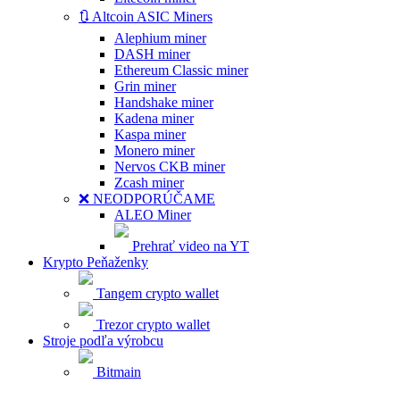
🔃 Altcoin ASIC Miners
Alephium miner
DASH miner
Ethereum Classic miner
Grin miner
Handshake miner
Kadena miner
Kaspa miner
Monero miner
Nervos CKB miner
Zcash miner
❌ NEODPORÚČAME
ALEO Miner
Prehrať video na YT
Krypto Peňaženky
Tangem crypto wallet
Trezor crypto wallet
Stroje podľa výrobcu
Bitmain