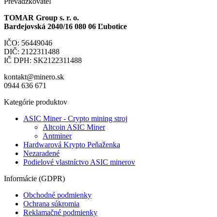
Prevádzkovateľ
TOMAR Group s. r. o.
Bardejovská 2040/16 080 06 Ľubotice
IČO: 56449046
DIČ: 2122311488
IČ DPH: SK2122311488
kontakt@minero.sk
0944 636 671
Kategórie produktov
ASIC Miner - Crypto mining stroj
Altcoin ASIC Miner
Antminer
Hardwarová Krypto Peňaženka
Nezaradené
Podielové vlastníctvo ASIC minerov
Informácie (GDPR)
Obchodné podmienky
Ochrana súkromia
Reklamačné podmienky