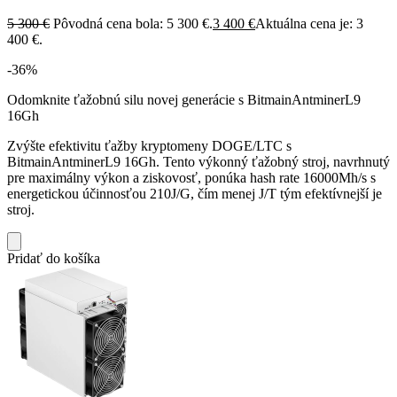
5 300
€
Pôvodná cena bola: 5 300 €.
3 400
€
Aktuálna cena je: 3
400 €.
-36%
Odomknite ťažobnú silu novej generácie s BitmainAntminerL9
16Gh
Zvýšte efektivitu ťažby kryptomeny DOGE/LTC s
BitmainAntminerL9 16Gh. Tento výkonný ťažobný stroj, navrhnutý
pre maximálny výkon a ziskovosť, ponúka hash rate 16000Mh/s s
energetickou účinnosťou 210J/G, čím menej J/T tým efektívnejší je
stroj.
Pridať do košíka