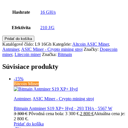
Hashrate
16 GH/s
Efektivita
210 J/G
Pridať do košíka
Katalógové číslo:
L9 16Gh
Kategórie:
Altcoin ASIC Miner
,
Antminer
,
ASIC Miner - Crypto mining stroj
Značky:
Dogecoin
miner
,
Litecoin miner
Značka:
Bitmain
Súvisiace produkty
-15%
Bitcoin Miner
Antminer
,
ASIC Miner - Crypto mining stroj
Bitmain Antminer S19 XP+ Hyd · 293 TH/s · 5567 W
3 300
€
Pôvodná cena bola: 3 300 €.
2 800
€
Aktuálna cena je:
2 800 €.
Pridať do košíka