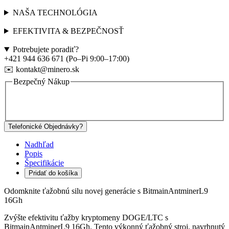
NAŠA TECHNOLÓGIA
EFEKTIVITA & BEZPEČNOSŤ
Potrebujete poradiť?
+421 944 636 671 (Po–Pi 9:00–17:00)
✉️ kontakt@minero.sk
Bezpečný Nákup
Telefonické Objednávky?
Nadhľad
Popis
Špecifikácie
Pridať do košíka
Odomknite ťažobnú silu novej generácie s BitmainAntminerL9
16Gh
Zvýšte efektivitu ťažby kryptomeny DOGE/LTC s
BitmainAntminerL9 16Gh. Tento výkonný ťažobný stroj, navrhnutý