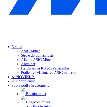
E-shop
ASIC Miner
Stroje do domácnosti
Altcoin ASIC Miner
Antminer
Hardwarová Krypto Peňaženka
Podielové vlastníctvo ASIC minerov
🎉 NOVINKY
✅ Odporúčame
Stroje podľa kryptomeny
Bitcoin miner
Dogecoin miner
Litecoin miner