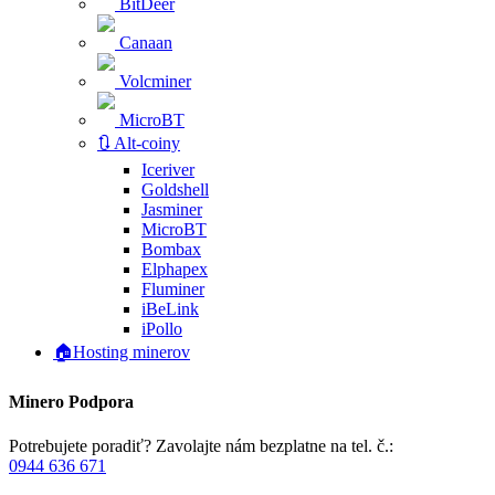
BitDeer
Canaan
Volcminer
MicroBT
🔃 Alt-coiny
Iceriver
Goldshell
Jasminer
MicroBT
Bombax
Elphapex
Fluminer
iBeLink
iPollo
🏠Hosting minerov
Minero Podpora
Potrebujete poradiť? Zavolajte nám bezplatne na tel. č.:
0944 636 671