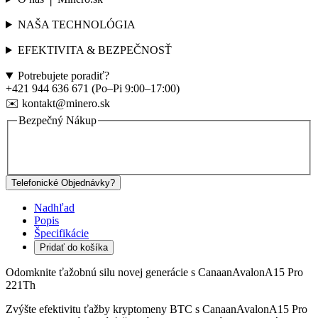
NAŠA TECHNOLÓGIA
EFEKTIVITA & BEZPEČNOSŤ
Potrebujete poradiť?
+421 944 636 671 (Po–Pi 9:00–17:00)
✉️ kontakt@minero.sk
Bezpečný Nákup
Telefonické Objednávky?
Nadhľad
Popis
Špecifikácie
Pridať do košíka
Odomknite ťažobnú silu novej generácie s CanaanAvalonA15 Pro
221Th
Zvýšte efektivitu ťažby kryptomeny BTC s CanaanAvalonA15 Pro