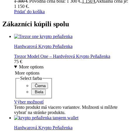
1 300
€
Pôvodná cena bola: 1 300 €.
1 150
€
Aktuálna cena je:
1 150 €.
Pridať do košíka
Zákazníci kúpili spolu
Hardwarová Krypto Peňaženka
Trezor Model One – Hardvérová Krypto Peňaženka
75
€
More options
More options
Select farba
Čierna
Biela
Výber možností
Tento produkt má viacero variantov. Možnosti si môžete
vybrať na stránke produktu.
Hardwarová Krypto Peňaženka