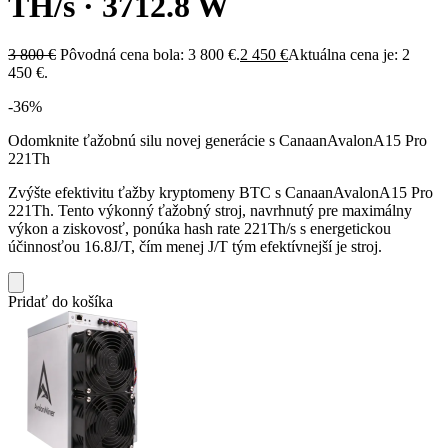
TH/s · 3712.8 W
3 800
€
Pôvodná cena bola: 3 800 €.
2 450
€
Aktuálna cena je: 2
450 €.
-36%
Odomknite ťažobnú silu novej generácie s CanaanAvalonA15 Pro
221Th
Zvýšte efektivitu ťažby kryptomeny BTC s CanaanAvalonA15 Pro
221Th. Tento výkonný ťažobný stroj, navrhnutý pre maximálny
výkon a ziskovosť, ponúka hash rate 221Th/s s energetickou
účinnosťou 16.8J/T, čím menej J/T tým efektívnejší je stroj.
Pridať do košíka