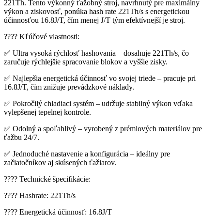
221Th. Tento výkonný ťažobný stroj, navrhnutý pre maximálny
výkon a ziskovosť, ponúka hash rate 221Th/s s energetickou
účinnosťou 16.8J/T, čím menej J/T tým efektívnejší je stroj.
???? Kľúčové vlastnosti:
✅ Ultra vysoká rýchlosť hashovania – dosahuje 221Th/s, čo
zaručuje rýchlejšie spracovanie blokov a vyššie zisky.
✅ Najlepšia energetická účinnosť vo svojej triede – pracuje pri
16.8J/T, čím znižuje prevádzkové náklady.
✅ Pokročilý chladiaci systém – udržuje stabilný výkon vďaka
vylepšenej tepelnej kontrole.
✅ Odolný a spoľahlivý – vyrobený z prémiových materiálov pre
ťažbu 24/7.
✅ Jednoduché nastavenie a konfigurácia – ideálny pre
začiatočníkov aj skúsených ťažiarov.
???? Technické špecifikácie:
???? Hashrate: 221Th/s
???? Energetická účinnosť: 16.8J/T