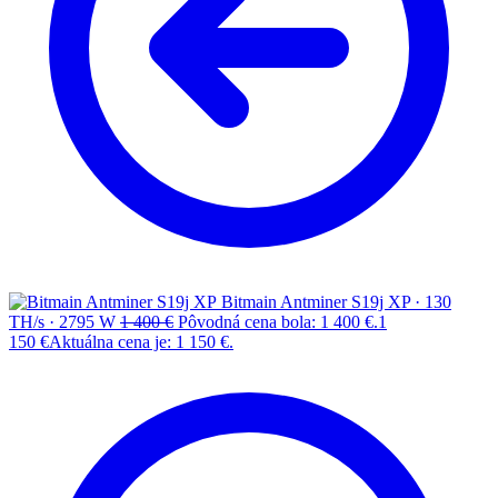
Bitmain Antminer S19j XP · 130
TH/s · 2795 W
1 400
€
Pôvodná cena bola: 1 400 €.
1
150
€
Aktuálna cena je: 1 150 €.