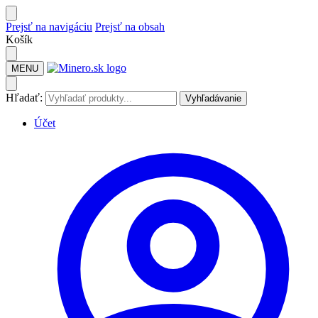
Prejsť na navigáciu
Prejsť na obsah
Košík
MENU
Hľadať:
Vyhľadávanie
Účet