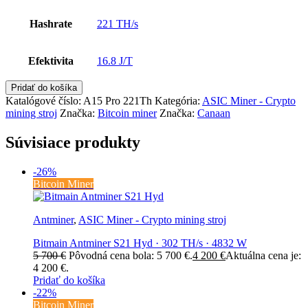
Hashrate
221 TH/s
Efektivita
16.8 J/T
Pridať do košíka
Katalógové číslo:
A15 Pro 221Th
Kategória:
ASIC Miner - Crypto
mining stroj
Značka:
Bitcoin miner
Značka:
Canaan
Súvisiace produkty
-26%
Bitcoin Miner
Antminer
,
ASIC Miner - Crypto mining stroj
Bitmain Antminer S21 Hyd · 302 TH/s · 4832 W
5 700
€
Pôvodná cena bola: 5 700 €.
4 200
€
Aktuálna cena je:
4 200 €.
Pridať do košíka
-22%
Bitcoin Miner