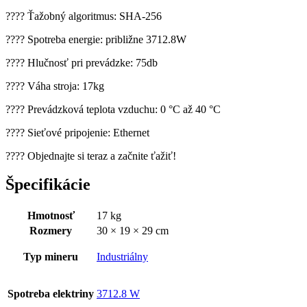
???? Ťažobný algoritmus: SHA-256
???? Spotreba energie: približne 3712.8W
???? Hlučnosť pri prevádzke: 75db
???? Váha stroja: 17kg
???? Prevádzková teplota vzduchu: 0 °C až 40 °C
???? Sieťové pripojenie: Ethernet
???? Objednajte si teraz a začnite ťažiť!
Špecifikácie
Hmotnosť
17 kg
Rozmery
30 × 19 × 29 cm
Typ mineru
Industriálny
Spotreba elektriny
3712.8 W