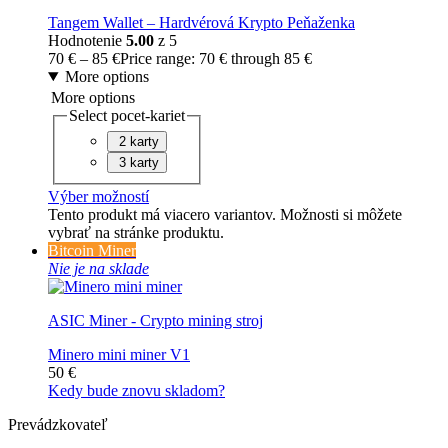
Tangem Wallet – Hardvérová Krypto Peňaženka
Hodnotenie
5.00
z 5
70
€
–
85
€
Price range: 70 € through 85 €
More options
More options
Select pocet-kariet
2 karty
3 karty
Výber možností
Tento produkt má viacero variantov. Možnosti si môžete
vybrať na stránke produktu.
Bitcoin Miner
Nie je na sklade
ASIC Miner - Crypto mining stroj
Minero mini miner V1
50
€
Kedy bude znovu skladom?
Prevádzkovateľ