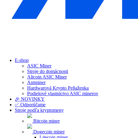
E-shop
ASIC Miner
Stroje do domácnosti
Altcoin ASIC Miner
Antminer
Hardwarová Krypto Peňaženka
Podielové vlastníctvo ASIC minerov
🎉 NOVINKY
✅ Odporúčame
Stroje podľa kryptomeny
Bitcoin miner
Dogecoin miner
Litecoin miner