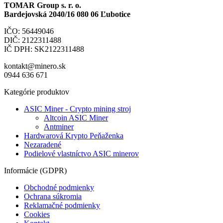
TOMAR Group s. r. o.
Bardejovská 2040/16 080 06 Ľubotice
IČO: 56449046
DIČ: 2122311488
IČ DPH: SK2122311488
kontakt@minero.sk
0944 636 671
Kategórie produktov
ASIC Miner - Crypto mining stroj
Altcoin ASIC Miner
Antminer
Hardwarová Krypto Peňaženka
Nezaradené
Podielové vlastníctvo ASIC minerov
Informácie (GDPR)
Obchodné podmienky
Ochrana súkromia
Reklamačné podmienky
Cookies