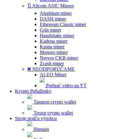
🔃 Altcoin ASIC Miners
Alephium miner
DASH miner
Ethereum Classic miner
Grin miner
Handshake miner
Kadena miner
Kaspa miner
Monero miner
Nervos CKB miner
Zcash miner
❌ NEODPORÚČAME
ALEO Miner
Prehrať video na YT
Krypto Peňaženky
Tangem crypto wallet
Trezor crypto wallet
Stroje podľa výrobcu
Bitmain