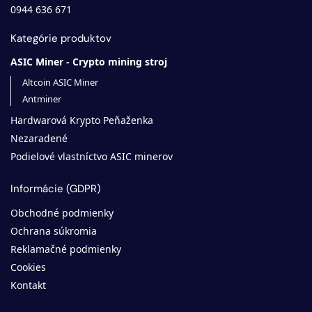
0944 636 671
Kategórie produktov
ASIC Miner - Crypto mining stroj
Altcoin ASIC Miner
Antminer
Hardwarová Krypto Peňaženka
Nezaradené
Podielové vlastníctvo ASIC minerov
Informácie (GDPR)
Zvažujete kúpu ASIC minera?
Obchodné podmienky
Ochrana súkromia
Na našom hlavnom webe
Minero.sk
nájdete
Reklamačné podmienky
kalkulačky ziskovosti, návody a všetko
Cookies
dôležité, čo potrebujete vedieť pred kúpou.
Kontakt