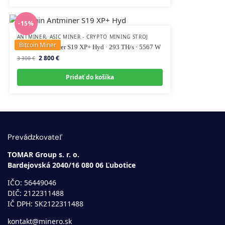
-15%
ANTMINER
,
ASIC MINER - CRYPTO MINING STROJ
Bitcoin Miner
Bitmain Antminer S19 XP+ Hyd · 293 TH/s · 5567 W
2 800
€
3 300
€
Pridať do košíka
Prevádzkovateľ
TOMAR Group s. r. o.
Bardejovská 2040/16 080 06 Ľubotice
IČO: 56449046
DIČ: 2122311488
IČ DPH: SK2122311488
kontakt@minero.sk