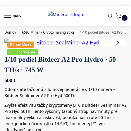
MENU
0
Domov
ASIC Miner - Crypto mining stroj
1/10 podiel Bitdeer A2 Pro Hydro · 50 TH/s · 745 W
/
/
Bitcoin Miner
✓ Odporúčame
1/10 podiel Bitdeer A2 Pro Hydro · 50
TH/s · 745 W
500
€
Odomknite ťažobnú silu novej generácie s 1/10 minera –
Bitdeer Sealminer A2 Pro Hyd 500Th
Zvýšte efektivitu ťažby kryptomeny BTC s Bitdeer Sealminer A2
Pro Hyd 50Th. Tento výkonný ťažobný stroj, navrhnutý pre
maximálny výkon a ziskovosť, ponúka hash rate 50Th/s s
energetickou účinnosťou 14.9J/T, čím menej J/T tým
efektívnejší je stroj.