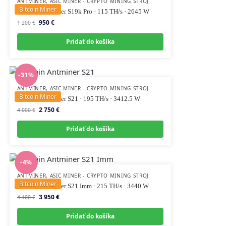
ANTMINER
,
ASIC MINER - CRYPTO MINING STROJ
Bitcoin Miner
Bitmain Antminer S19k Pro · 115 TH/s · 2645 W
950
€
1 200
€
Pridať do košíka
-31%
ANTMINER
,
ASIC MINER - CRYPTO MINING STROJ
Bitcoin Miner
Bitmain Antminer S21 · 195 TH/s · 3412.5 W
2 750
€
4 000
€
Pridať do košíka
-4%
ANTMINER
,
ASIC MINER - CRYPTO MINING STROJ
Bitcoin Miner
Bitmain Antminer S21 Imm · 215 TH/s · 3440 W
3 950
€
4 100
€
Pridať do košíka